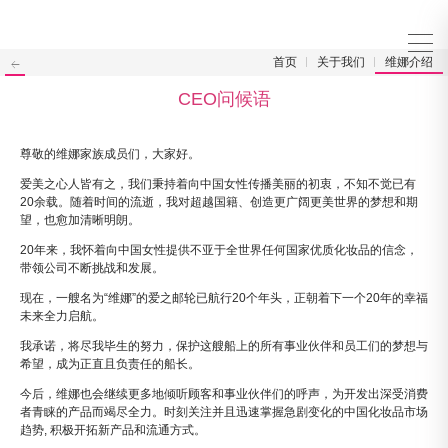
首页
关于我们
维娜介绍
CEO问候语
尊敬的维娜家族成员们，大家好。
爱美之心人皆有之，我们秉持着向中国女性传播美丽的初衷，不知不觉已有
20余载。随着时间的流逝，我对超越国籍、创造更广阔更美世界的梦想和期
望，也愈加清晰明朗。
20年来，我怀着向中国女性提供不亚于全世界任何国家优质化妆品的信念，
带领公司不断挑战和发展。
现在，一艘名为“维娜”的爱之邮轮已航行20个年头，正朝着下一个20年的幸福
未来全力启航。
我承诺，将尽我毕生的努力，保护这艘船上的所有事业伙伴和员工们的梦想与
希望，成为正直且负责任的船长。
今后，维娜也会继续更多地倾听顾客和事业伙伴们的呼声，为开发出深受消费
者青睐的产品而竭尽全力。时刻关注并且迅速掌握急剧变化的中国化妆品市场
趋势, 积极开拓新产品和流通方式。